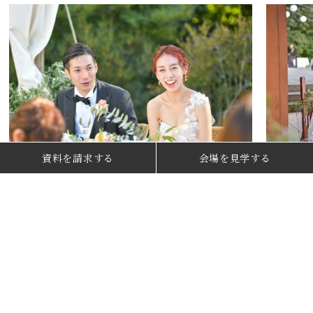
資料を請求する
会場を見学する
1
/
10
ガーデン婚での気になるお天気も
40名までのパーティーなら