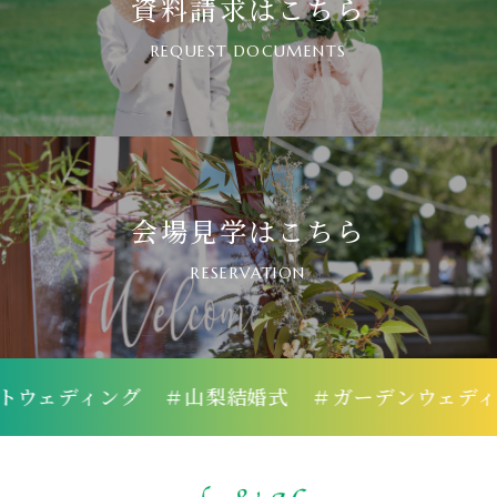
資料請求はこちら
REQUEST DOCUMENTS
会場見学はこちら
RESERVATION
グ
＃山梨結婚式
＃ガーデンウェディング
＃oz_b