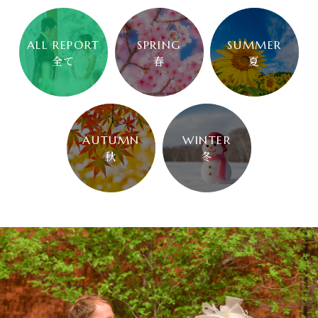
ALL REPORT
SPRING
SUMMER
全て
春
夏
AUTUMN
WINTER
秋
冬