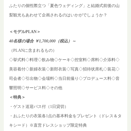
ふたりの個性際立つ「夏色ウェディング」と結婚式前後の山
梨観光もあわせて企画されるのはいかがでしょうか？
＜モデルPLAN＞
40名様の場合 ￥1,700,000（税込）～
（PLANに含まれるもの）
◇挙式料◇
料理◇
飲み物◇ケーキ◇控室料◇席料◇介添料◇
美容着付◇新婦衣装◇新郎衣装◇写真◇招待状席札◇装花◇
司会者◇引出物◇会場料◇当日前撮り◇プロデュース料◇音
響照明◇サービス料◇その他
＜特典＞
・ゲスト送迎バス付（1日貸切）
・おふたりの衣装各1点の基本料金をプレゼント（ドレス＆タ
キシード）※直営ドレスショップ限定特典