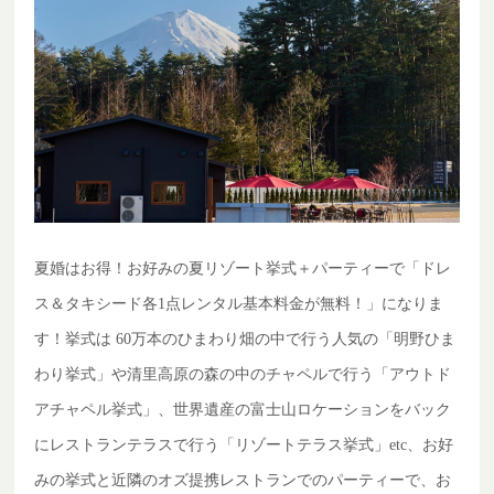
夏婚はお得！お好みの夏リゾート挙式＋パーティーで「ドレ
ス＆タキシード各1点レンタル基本料金が無料！」になりま
す！挙式は
60万本のひまわり畑の
中で行う人気の「明野ひま
わり挙式」や清里高原の森の中のチャペルで行う「アウトド
アチャペル挙式」、世界遺産の富士山ロケーションをバック
にレストランテラスで行う「リゾートテラス挙式」etc、お好
みの挙式と近隣のオズ提携レストランでのパーティーで、お